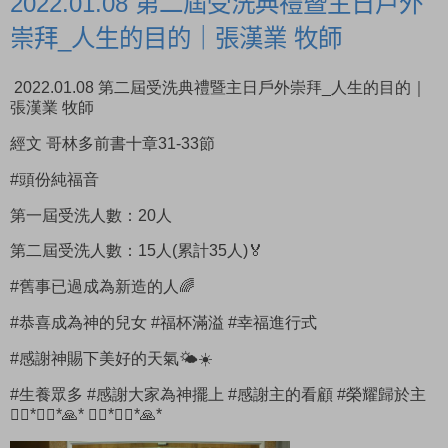
2022.01.08 第二屆受洗典禮暨主日戶外
崇拜_人生的目的｜張漢業 牧師
2022.01.08 第二屆受洗典禮暨主日戶外崇拜_人生的目的｜
張漢業 牧師
經文 哥林多前書十章31-33節
#頭份純福音
第一屆受洗人數：20人
第二屆受洗人數：15人(累計35人)🏅
#舊事已過成為新造的人🌈
#恭喜成為神的兒女 #福杯滿溢 #幸福進行式
#感謝神賜下美好的天氣🌤☀️
#生養眾多 #感謝大家為神擺上 #感謝主的看顧 #榮耀歸於主
🙇‍♀️*🙇‍♂️*🙏* 🙇‍♀️*🙇‍♂️*🙏*