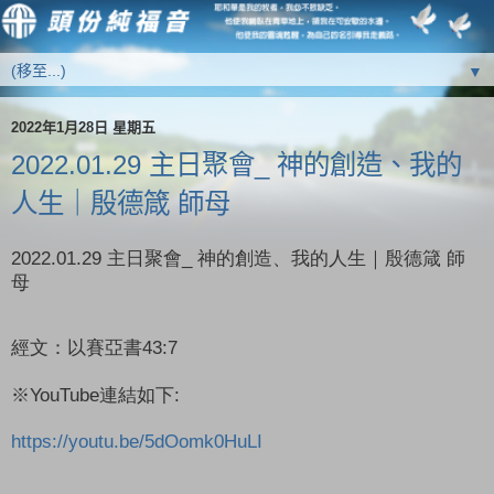
▼
2022年1月28日 星期五
2022.01.29 主日聚會_ 神的創造、我的
人生｜殷德箴 師母
2022.01.29
主日聚會
_
神的創造、我的人生｜殷德箴
師
母
經文：以賽亞書
43:7
※
YouTube
連結如下
:
https://youtu.be/5dOomk0HuLI