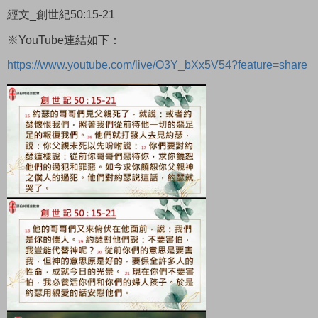
經文_創世紀50:15-21
※YouTube連結如下：
https://www.youtube.com/live/O3Y_bXx5V54?feature=share