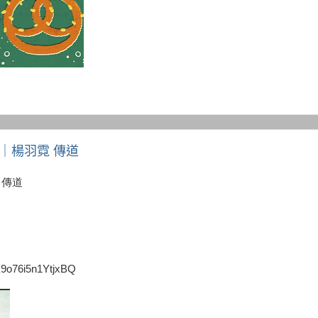
的愛｜楊羽霓 傳道
 傳道
X9o76i5n1YtjxBQ