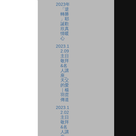
2023年
「逆
轉勝
」耶
誕歡
欣真
情暖
心
2023.1
2.09
主日
敬拜
&名
人講
座_
天父
的愛
｜楊
羽霓
傳道
2023.1
2.02
主日
敬拜
&名
人講