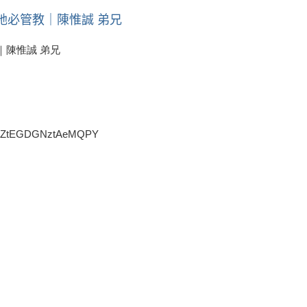
愛的祂必管教｜陳惟誠 弟兄
教｜陳惟誠 弟兄
i=QZtEGDGNztAeMQPY