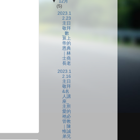
▼
12月
(5)
2023.1
2.23
主日
敬拜
_數
算上
帝的
恩典
｜林
士堯
長老
2023.1
2.16
主日
敬拜
&名
人講
座_
主所
愛的
祂必
管教
｜陳
惟誠
弟兄