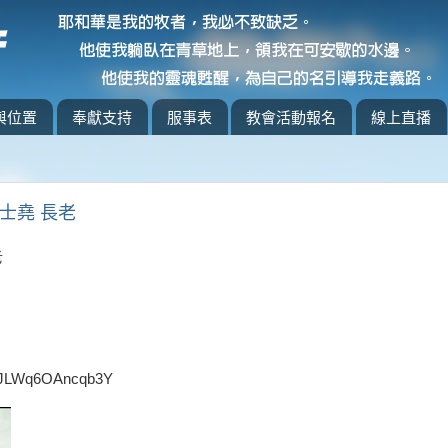
與位置
奉獻支持
服事表
教會活動報名
線上直播
林士堯 長老
老
sCJLWq6OAncqb3Y