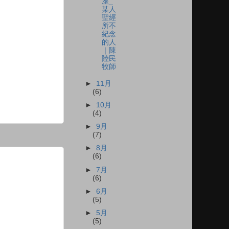
座_
某人
聖經
所不
紀念
的人
｜陳
陸民
牧師
►
11月
(6)
►
10月
(4)
►
9月
(7)
►
8月
(6)
►
7月
(6)
►
6月
(5)
►
5月
(5)