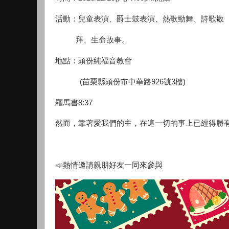
活動：兒童表演、爵士鼓表演、熱歌勁舞、詩歌敬
拜、生命故事。
地點：頭份純福音教會
(苗栗縣頭份市中華路926號3樓)
羅馬書8:37
然而，靠著愛我們的主，在這一切的事上已經得勝
📣熱情邀請親朋好友一同來參與