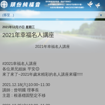
▼
2021年12月15日 星期三
2021年幸福名人講座
2021年幸福名人講座
#2021
幸福名人講座
各位弟兄姐妹
平安
😊
來了來了
~2021
年歲末精彩的名人講座來囉
!!!!!
2021.12.18(
六
)10:00~11:30
講師
:
曾明國
理事長
主題
:
根基穩固堅定不移