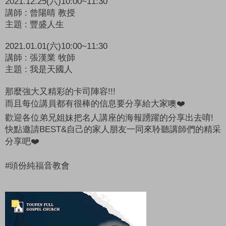
2021.12.25(
六
)10:00~11:30
講師
:
曾陽晴
教授
主題
:
豐盛人生
2021.01.01(
六
)10:00~11:30
講師
:
張漢業
牧師
主題
:
我是天國人
那麼強大又精彩的卡司陣容
!!!
而且每位講員都有很棒的信息要分享給大家噢
❤️
歡迎各位弟兄姐妹把名人講座的海報踴躍的分享出去唷
!
快點邀請
BEST&
自己的家人朋友一同來聆聽講師們的精采
分享吧
❤️
#
頭份純福音教會